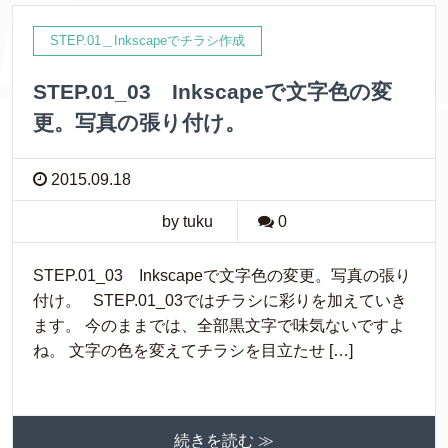
STEP.01＿Inkscapeでチラシ作成
STEP.01_03 Inkscapeで文字色の変
更。写真の張り付け。
2015.09.18
by tuku
0
STEP.01_03 Inkscapeで文字色の変更。写真の張り
付け。 STEP.01_03ではチラシに彩りを加えていき
ます。 今のままでは、全部黒文字で味気ないですよ
ね。 文字の色を変えてチラシを目立たせ […]
続きを読む ≫