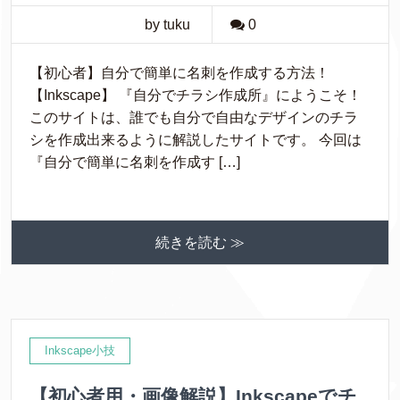
by tuku
0
【初心者】自分で簡単に名刺を作成する方法！
【Inkscape】 『自分でチラシ作成所』にようこそ！
このサイトは、誰でも自分で自由なデザインのチラ
シを作成出来るように解説したサイトです。 今回は
『自分で簡単に名刺を作成す […]
続きを読む ≫
Inkscape小技
【初心者用・画像解説】Inkscapeでチ