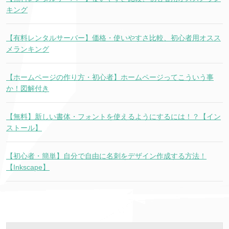
キング
【有料レンタルサーバー】価格・使いやすさ比較、初心者用オスス
メランキング
【ホームページの作り方・初心者】ホームページってこういう事
か！図解付き
【無料】新しい書体・フォントを使えるようにするには！？【イン
ストール】
【初心者・簡単】自分で自由に名刺をデザイン作成する方法！
【Inkscape】