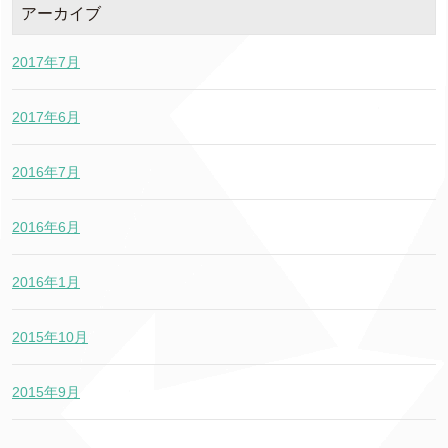
アーカイブ
2017年7月
2017年6月
2016年7月
2016年6月
2016年1月
2015年10月
2015年9月