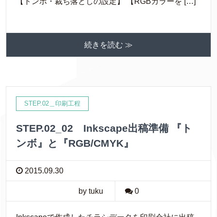
【トンボ・裁ち落としの設定】 【RGBカラーを […]
続きを読む ≫
STEP.02＿印刷工程
STEP.02_02 Inkscape出稿準備 『ト
ンボ』と『RGB/CMYK』
2015.09.30
by tuku
0