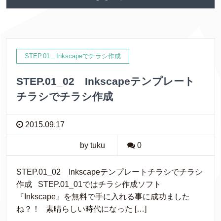
STEP.01＿Inkscapeでチラシ作成
STEP.01_02 Inkscapeテンプレート
チラシでチラシ作成
2015.09.17
by tuku
0
STEP.01_02 Inkscapeテンプレートチラシでチラシ
作成 STEP.01_01ではチラシ作成ソフト
『Inkscape』を無料で手に入れる事に成功ました
ね？！ 素晴らしい時代になった […]